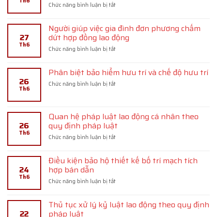
Th6
bị
ở
Chức năng bình luận bị tắt
luật
thức
xử
Người
cho
lý
lao
vay
kỷ
Người giúp việc gia đình đơn phương chấm
động
lại
luật
27
dứt hợp đồng lao động
làm
theo
như
Th6
công
ở
Chức năng bình luận bị tắt
hồ
thế
việc
Người
sơ
nào
nặng
giúp
tín
nhọc,
Phân biệt bảo hiểm hưu trí và chế độ hưu trí
việc
dụng
độc
26
gia
ở
Chức năng bình luận bị tắt
hại,
Th6
đình
Phân
nguy
đơn
biệt
hiểm
phương
bảo
theo
chấm
Quan hệ pháp luật lao động cá nhân theo
hiểm
quy
dứt
26
quy định pháp luật
hưu
định
hợp
Th6
trí
pháp
ở
Chức năng bình luận bị tắt
đồng
và
luật
Quan
lao
chế
hệ
động
độ
Điều kiện bảo hộ thiết kế bố trí mạch tích
pháp
hưu
24
hợp bán dẫn
luật
trí
Th6
lao
ở
Chức năng bình luận bị tắt
động
Điều
cá
kiện
nhân
Thủ tục xử lý kỷ luật lao động theo quy định
bảo
theo
22
pháp luật
hộ