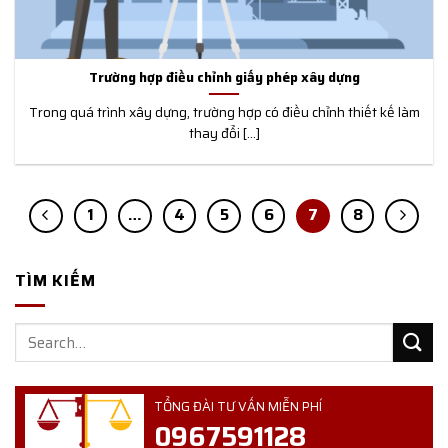
Trường hợp điều chỉnh giấy phép xây dựng
Trong quá trình xây dựng, trường hợp có điều chỉnh thiết kế làm
thay đổi [...]
1
…
4
5
6
7
8
TÌM KIẾM
TỔNG ĐÀI TƯ VẤN MIỄN PHÍ
0967591128