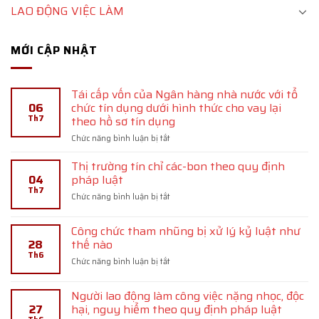
LAO ĐỘNG VIỆC LÀM
MỚI CẬP NHẬT
Tái cấp vốn của Ngân hàng nhà nước với tổ
06
chức tín dụng dưới hình thức cho vay lại
Th7
theo hồ sơ tín dụng
ở
Chức năng bình luận bị tắt
Tái
cấp
Thị trường tín chỉ các-bon theo quy định
vốn
04
pháp luật
của
Th7
ở
Chức năng bình luận bị tắt
Ngân
Thị
hàng
trường
nhà
Công chức tham nhũng bị xử lý kỷ luật như
tín
nước
28
thế nào
chỉ
với
Th6
các-
tổ
ở
Chức năng bình luận bị tắt
bon
chức
Công
theo
tín
chức
quy
Người lao động làm công việc nặng nhọc, độc
dụng
tham
định
27
hại, nguy hiểm theo quy định pháp luật
dưới
nhũng
pháp
hình