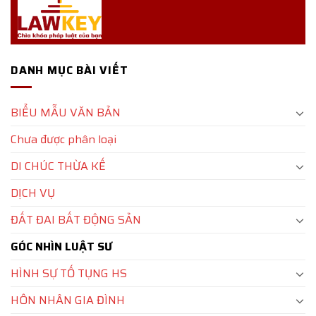
DANH MỤC BÀI VIẾT
BIỂU MẪU VĂN BẢN
Chưa được phân loại
DI CHÚC THỪA KẾ
DỊCH VỤ
ĐẤT ĐAI BẤT ĐỘNG SẢN
GÓC NHÌN LUẬT SƯ
HÌNH SỰ TỐ TỤNG HS
HÔN NHÂN GIA ĐÌNH