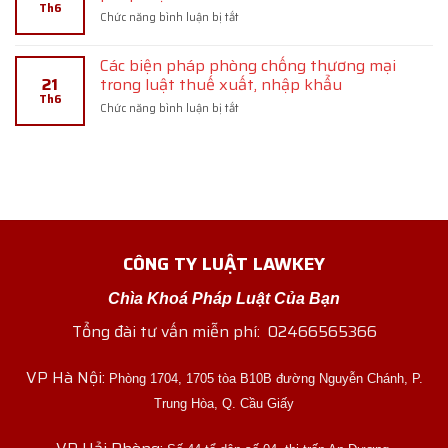
quy
Th6
thiết
ở
Chức năng bình luận bị tắt
định
kế
Thủ
pháp
bố
tục
luật
trí
Các biện pháp phòng chống thương mại
xử
mạch
21
trong luật thuế xuất, nhập khẩu
lý
tích
Th6
kỷ
ở
Chức năng bình luận bị tắt
hợp
luật
Các
bán
lao
biện
dẫn
động
pháp
theo
phòng
quy
chống
định
thương
pháp
mại
luật
trong
CÔNG TY LUẬT LAWKEY
luật
thuế
xuất,
Chìa Khoá Pháp Luật Của Bạn
nhập
khẩu
Tổng đài tư vấn miễn phí: 02466565366
VP Hà Nội:
Phòng 1704, 1705 tòa B10B đường Nguyễn Chánh, P.
Trung Hòa, Q. Cầu Giấy