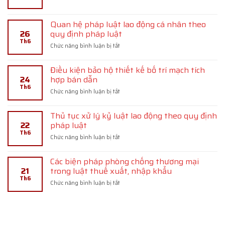
nguy
đơn
biệt
hiểm
phương
bảo
theo
chấm
Quan hệ pháp luật lao động cá nhân theo
hiểm
quy
dứt
26
quy định pháp luật
hưu
định
hợp
Th6
trí
pháp
ở
Chức năng bình luận bị tắt
đồng
và
luật
Quan
lao
chế
hệ
động
độ
Điều kiện bảo hộ thiết kế bố trí mạch tích
pháp
hưu
24
hợp bán dẫn
luật
trí
Th6
lao
ở
Chức năng bình luận bị tắt
động
Điều
cá
kiện
nhân
Thủ tục xử lý kỷ luật lao động theo quy định
bảo
theo
22
pháp luật
hộ
quy
Th6
thiết
ở
Chức năng bình luận bị tắt
định
kế
Thủ
pháp
bố
tục
luật
trí
Các biện pháp phòng chống thương mại
xử
mạch
21
trong luật thuế xuất, nhập khẩu
lý
tích
Th6
kỷ
ở
Chức năng bình luận bị tắt
hợp
luật
Các
bán
lao
biện
dẫn
động
pháp
theo
phòng
quy
chống