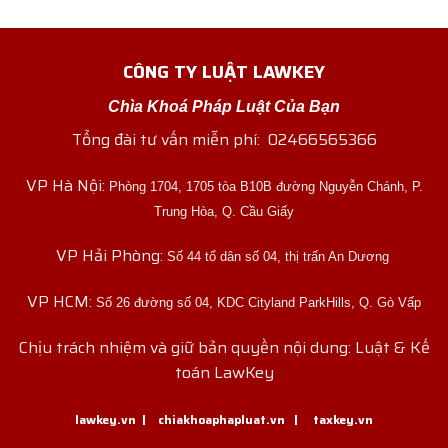
định
thương
pháp
mại
luật
trong
CÔNG TY LUẬT LAWKEY
luật
thuế
xuất,
Chìa Khoá Pháp Luật Của Bạn
nhập
khẩu
Tổng đài tư vấn miễn phí: 02466565366
VP Hà Nội:
Phòng 1704, 1705 tòa B10B đường Nguyễn Chánh, P.
Trung Hòa, Q. Cầu Giấy
VP Hải Phòng:
Số 44 tổ dân số 04, thị trấn An Dương
VP HCM:
Số 26 đường số 04, KDC Cityland ParkHills, Q. Gò Vấp
Chịu trách nhiệm và giữ bản quyền nội dung: Luật & Kế
toán LawKey
lawkey.vn
|
chiakhoaphapluat.vn
|
taxkey.vn