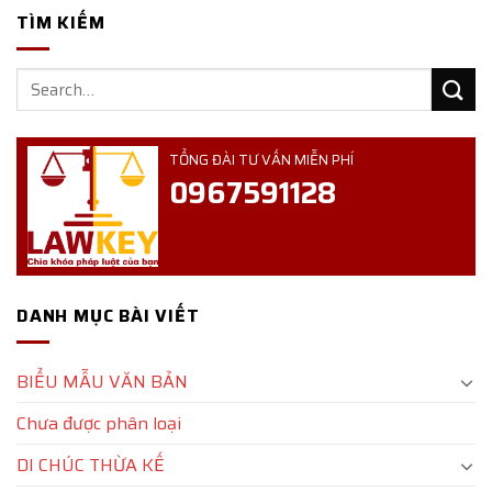
TÌM KIẾM
TỔNG ĐÀI TƯ VẤN MIỄN PHÍ
0967591128
DANH MỤC BÀI VIẾT
BIỂU MẪU VĂN BẢN
Chưa được phân loại
DI CHÚC THỪA KẾ