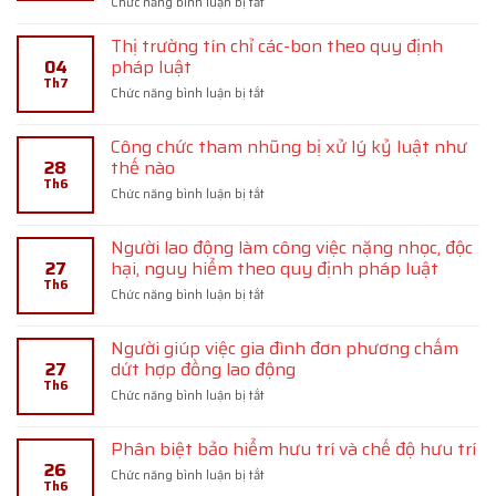
ở
Chức năng bình luận bị tắt
Tái
cấp
Thị trường tín chỉ các-bon theo quy định
vốn
04
pháp luật
của
Th7
ở
Chức năng bình luận bị tắt
Ngân
Thị
hàng
trường
nhà
Công chức tham nhũng bị xử lý kỷ luật như
tín
nước
28
thế nào
chỉ
với
Th6
các-
tổ
ở
Chức năng bình luận bị tắt
bon
chức
Công
theo
tín
chức
quy
Người lao động làm công việc nặng nhọc, độc
dụng
tham
định
27
hại, nguy hiểm theo quy định pháp luật
dưới
nhũng
pháp
hình
Th6
bị
ở
Chức năng bình luận bị tắt
luật
thức
xử
Người
cho
lý
lao
vay
kỷ
Người giúp việc gia đình đơn phương chấm
động
lại
luật
27
dứt hợp đồng lao động
làm
theo
như
Th6
công
ở
Chức năng bình luận bị tắt
hồ
thế
việc
Người
sơ
nào
nặng
giúp
tín
nhọc,
Phân biệt bảo hiểm hưu trí và chế độ hưu trí
việc
dụng
độc
26
gia
ở
Chức năng bình luận bị tắt
hại,
Th6
đình
Phân