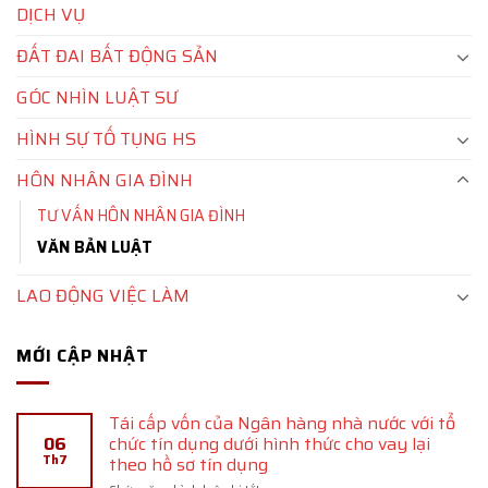
DỊCH VỤ
ĐẤT ĐAI BẤT ĐỘNG SẢN
GÓC NHÌN LUẬT SƯ
HÌNH SỰ TỐ TỤNG HS
HÔN NHÂN GIA ĐÌNH
TƯ VẤN HÔN NHÂN GIA ĐÌNH
VĂN BẢN LUẬT
LAO ĐỘNG VIỆC LÀM
MỚI CẬP NHẬT
Tái cấp vốn của Ngân hàng nhà nước với tổ
06
chức tín dụng dưới hình thức cho vay lại
Th7
theo hồ sơ tín dụng