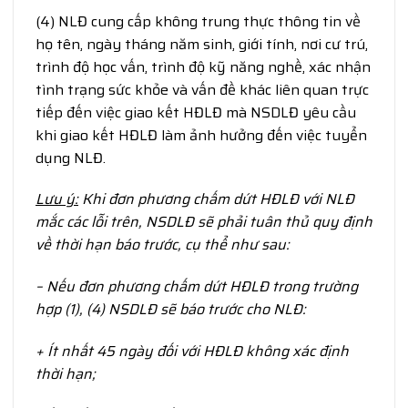
(4) NLĐ cung cấp không trung thực thông tin về
họ tên, ngày tháng năm sinh, giới tính, nơi cư trú,
trình độ học vấn, trình độ kỹ năng nghề, xác nhận
tình trạng sức khỏe và vấn đề khác liên quan trực
tiếp đến việc giao kết HĐLĐ mà NSDLĐ yêu cầu
khi giao kết HĐLĐ làm ảnh hưởng đến việc tuyển
dụng NLĐ.
Lưu ý:
Khi đơn phương chấm dứt HĐLĐ với NLĐ
mắc các lỗi trên, NSDLĐ sẽ phải tuân thủ quy định
về thời hạn báo trước, cụ thể như sau:
– Nếu đơn phương chấm dứt HĐLĐ trong trường
hợp (1), (4) NSDLĐ sẽ báo trước cho NLĐ:
+ Ít nhất 45 ngày đối với HĐLĐ không xác định
thời hạn;