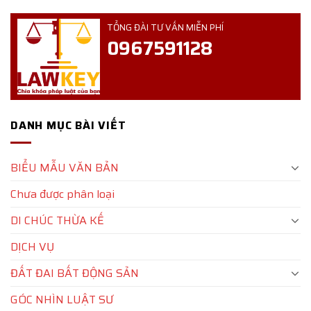
TỔNG ĐÀI TƯ VẤN MIỄN PHÍ
0967591128
DANH MỤC BÀI VIẾT
BIỂU MẪU VĂN BẢN
Chưa được phân loại
DI CHÚC THỪA KẾ
DỊCH VỤ
ĐẤT ĐAI BẤT ĐỘNG SẢN
GÓC NHÌN LUẬT SƯ