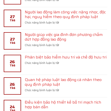
Chức năng bình luận bị tắt
bon
chức
Công
theo
tín
chức
quy
Người lao động làm công việc nặng nhọc, độc
dụng
tham
định
27
hại, nguy hiểm theo quy định pháp luật
dưới
nhũng
pháp
hình
Th6
bị
ở
Chức năng bình luận bị tắt
luật
thức
xử
Người
cho
lý
lao
vay
kỷ
Người giúp việc gia đình đơn phương chấm
động
lại
luật
27
dứt hợp đồng lao động
làm
theo
như
Th6
công
ở
Chức năng bình luận bị tắt
hồ
thế
việc
Người
sơ
nào
nặng
giúp
tín
nhọc,
Phân biệt bảo hiểm hưu trí và chế độ hưu trí
việc
dụng
độc
26
gia
ở
Chức năng bình luận bị tắt
hại,
Th6
đình
Phân
nguy
đơn
biệt
hiểm
phương
bảo
theo
chấm
Quan hệ pháp luật lao động cá nhân theo
hiểm
quy
dứt
26
quy định pháp luật
hưu
định
hợp
Th6
trí
pháp
ở
Chức năng bình luận bị tắt
đồng
và
luật
Quan
lao
chế
hệ
động
độ
Điều kiện bảo hộ thiết kế bố trí mạch tích
pháp
hưu
24
hợp bán dẫn
luật
trí
Th6