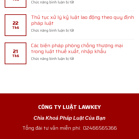
lao
ở
Chức năng bình luận bị tắt
động
Điều
cá
kiện
nhân
Thủ tục xử lý kỷ luật lao động theo quy định
bảo
theo
22
pháp luật
hộ
quy
Th6
thiết
ở
Chức năng bình luận bị tắt
định
kế
Thủ
pháp
bố
tục
luật
trí
Các biện pháp phòng chống thương mại
xử
mạch
21
trong luật thuế xuất, nhập khẩu
lý
tích
Th6
kỷ
ở
Chức năng bình luận bị tắt
hợp
luật
Các
bán
lao
biện
dẫn
động
pháp
theo
phòng
quy
chống
định
thương
pháp
mại
luật
trong
CÔNG TY LUẬT LAWKEY
luật
thuế
xuất,
Chìa Khoá Pháp Luật Của Bạn
nhập
khẩu
Tổng đài tư vấn miễn phí: 02466565366