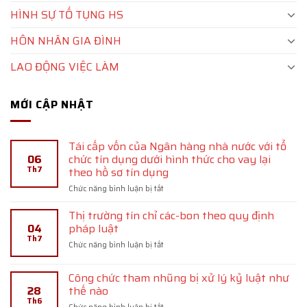
HÌNH SỰ TỐ TỤNG HS
HÔN NHÂN GIA ĐÌNH
LAO ĐỘNG VIỆC LÀM
MỚI CẬP NHẬT
Tái cấp vốn của Ngân hàng nhà nước với tổ
06
chức tín dụng dưới hình thức cho vay lại
Th7
theo hồ sơ tín dụng
ở
Chức năng bình luận bị tắt
Tái
cấp
Thị trường tín chỉ các-bon theo quy định
vốn
04
pháp luật
của
Th7
ở
Chức năng bình luận bị tắt
Ngân
Thị
hàng
trường
nhà
Công chức tham nhũng bị xử lý kỷ luật như
tín
nước
28
thế nào
chỉ
với
Th6
các-
tổ
ở