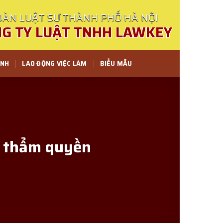
ÀN LUẬT SƯ THÀNH PHỐ HÀ NỘI
G TY LUẬT TNHH LAWKEY
ÌNH
LAO ĐỘNG VIỆC LÀM
BIỂU MẪU
g thẩm quyền