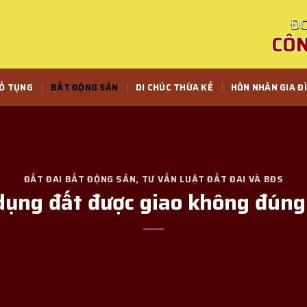
ĐO
CÔN
TỐ TỤNG
BẤT ĐỘNG SẢN
DI CHÚC THỪA KẾ
HÔN NHÂN GIA Đ
ĐẤT ĐAI BẤT ĐỘNG SẢN
,
TƯ VẤN LUẬT ĐẤT ĐAI VÀ BĐS
 dụng đất được giao không đún