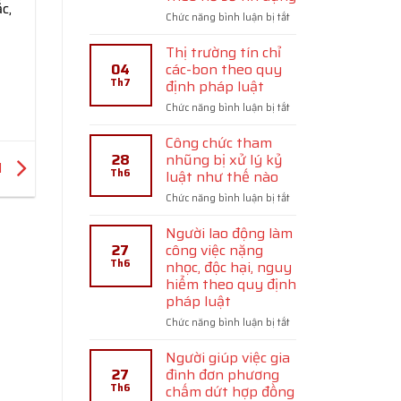
c,
ở
Chức năng bình luận bị tắt
Tái
cấp
Thị trường tín chỉ
vốn
04
các-bon theo quy
của
Th7
định pháp luật
Ngân
ở
Chức năng bình luận bị tắt
hàng
Thị
nhà
trường
nước
Công chức tham
tín
với
28
nhũng bị xử lý kỷ
1
chỉ
tổ
Th6
luật như thế nào
các-
chức
ở
Chức năng bình luận bị tắt
bon
tín
Công
theo
dụng
chức
quy
dưới
Người lao động làm
tham
định
hình
27
công việc nặng
nhũng
pháp
thức
Th6
nhọc, độc hại, nguy
bị
luật
cho
hiểm theo quy định
xử
vay
pháp luật
lý
lại
kỷ
theo
ở
Chức năng bình luận bị tắt
luật
hồ
Người
như
sơ
lao
Người giúp việc gia
thế
tín
động
27
đình đơn phương
nào
dụng
làm
Th6
chấm dứt hợp đồng
công