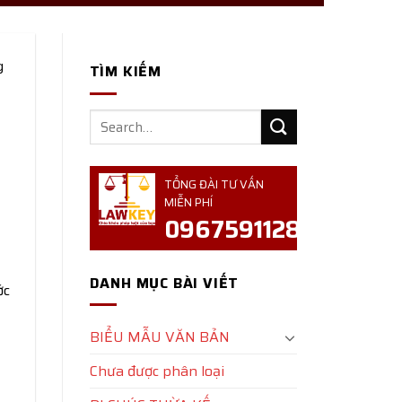
g
TÌM KIẾM
ể
TỔNG ĐÀI TƯ VẤN
MIỄN PHÍ
0967591128
DANH MỤC BÀI VIẾT
ớc
BIỂU MẪU VĂN BẢN
Chưa được phân loại