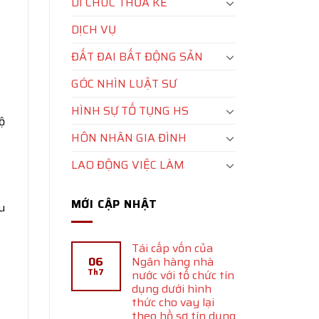
DI CHÚC THỪA KẾ
DỊCH VỤ
ĐẤT ĐAI BẤT ĐỘNG SẢN
GÓC NHÌN LUẬT SƯ
HÌNH SỰ TỐ TỤNG HS
ộ
HÔN NHÂN GIA ĐÌNH
LAO ĐỘNG VIỆC LÀM
MỚI CẬP NHẬT
u
Tái cấp vốn của
06
Ngân hàng nhà
Th7
nước với tổ chức tín
dụng dưới hình
thức cho vay lại
theo hồ sơ tín dụng