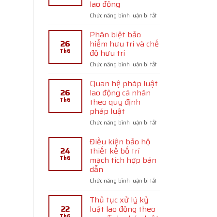
lao động
việc
nặng
ở
Chức năng bình luận bị tắt
nhọc,
Người
độc
giúp
Phân biệt bảo
hại,
việc
26
hiểm hưu trí và chế
nguy
gia
Th6
độ hưu trí
hiểm
đình
theo
ở
Chức năng bình luận bị tắt
đơn
quy
Phân
phương
định
biệt
chấm
Quan hệ pháp luật
pháp
bảo
dứt
26
lao động cá nhân
luật
hiểm
hợp
Th6
theo quy định
hưu
đồng
pháp luật
trí
lao
và
động
ở
Chức năng bình luận bị tắt
chế
Quan
độ
hệ
Điều kiện bảo hộ
hưu
pháp
24
thiết kế bố trí
trí
luật
Th6
mạch tích hợp bán
lao
dẫn
động
cá
ở
Chức năng bình luận bị tắt
nhân
Điều
theo
kiện
Thủ tục xử lý kỷ
quy
bảo
22
luật lao động theo
định
hộ
Th6